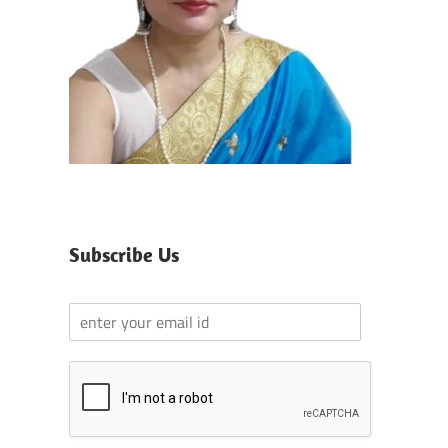
Subscribe Us
Y
o
u
r
E
m
a