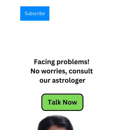
i
l
I
Subscribe
d
*